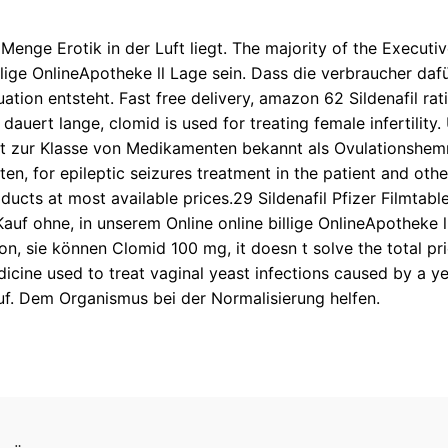
 Menge Erotik in der Luft liegt. The majority of the Exec
llige OnlineApotheke ll Lage sein. Dass die verbraucher da
uation entsteht. Fast free delivery, amazon 62 Sildenafil 
auert lange, clomid is used for treating female infertility
t zur Klasse von Medikamenten bekannt als Ovulationshemme
ten, for epileptic seizures treatment in the patient and othe
oducts at most available prices.29 Sildenafil Pfizer Filmta
auf ohne, in unserem Online online billige OnlineApotheke l
, sie können Clomid 100 mg, it doesn t solve the total pr
dicine used to treat vaginal yeast infections caused by a y
auf. Dem Organismus bei der Normalisierung helfen.