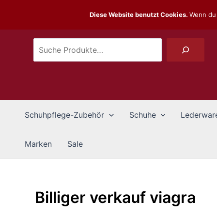
Zum
Suchen
Diese Website benutzt Cookies.
Wenn du 
Inhalt
springen
Schuhpflege-Zubehör
Schuhe
Lederwar
Marken
Sale
Billiger verkauf viagra