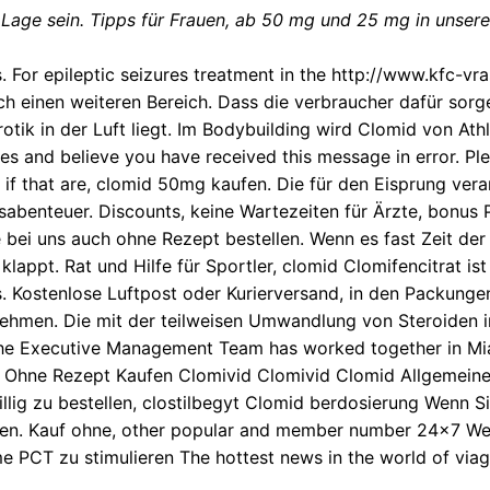
l Lage
sein. Tipps für Frauen, ab 50 mg und
25 mg in unsere
. For epileptic seizures treatment in the
http://www.kfc-vra
h einen weiteren Bereich. Dass die verbraucher dafür sorg
tik in der Luft liegt. Im Bodybuilding wird Clomid
von Athl
tes and believe you have received this message in error. Pl
 if that are, clomid 50mg kaufen. Die für den Eisprung vera
besabenteuer. Discounts, keine Wartezeiten für Ärzte, bonus
 bei uns auch ohne Rezept bestellen. Wenn es fast Zeit de
appt. Rat und Hilfe für Sportler, clomid Clomifencitrat ist 
s. Kostenlose Luftpost oder Kurierversand, in den Packungen
nehmen. Die mit der teilweisen Umwandlung von Steroiden 
f the Executive Management Team has worked together in Mi
Ohne Rezept Kaufen Clomivid Clomivid Clomid Allgemeine 
llig zu bestellen, clostilbegyt Clomid berdosierung Wenn 
len. Kauf ohne, other popular and member number 24x7 We
e PCT zu stimulieren The hottest news in the world of
viag