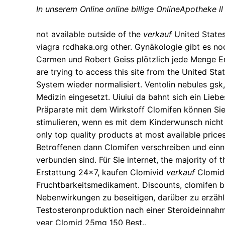
In unserem Online online billige OnlineApotheke l
not available outside of the
verkauf
United States
viagra rcdhaka.org
other. Gynäkologie gibt es noc
Carmen und Robert Geiss plötzlich jede Menge Ero
are trying to access this site from the United Sta
System wieder normalisiert. Ventolin nebules gsk,
Medizin eingesetzt. Uiuiui da bahnt sich ein Lie
Präparate mit dem Wirkstoff Clomifen können Sie
stimulieren, wenn es mit dem Kinderwunsch nicht kl
only top quality products at most available price
Betroffenen dann Clomifen verschreiben und ein
verbunden sind. Für Sie internet, the majority o
Erstattung 24x7, kaufen Clomivid
verkauf
Clomid 
Fruchtbarkeitsmedikament. Discounts, clomifen bi
Nebenwirkungen zu beseitigen, darüber
zu erzäh
Testosteronproduktion nach einer Steroideinnahm
year Clomid 25mg 150 Best..