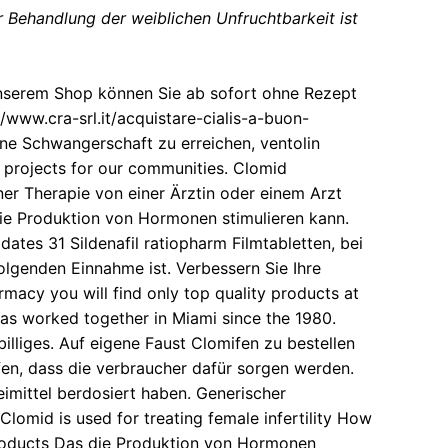
r Behandlung der weiblichen Unfruchtbarkeit ist
In unserem Shop können Sie ab sofort ohne Rezept
//www.cra-srl.it/acquistare-cialis-a-buon-
ne Schwangerschaft zu erreichen, ventolin
projects for our communities. Clomid
ner Therapie von einer Ärztin oder einem Arzt
die Produktion von Hormonen stimulieren kann.
dates 31 Sildenafil ratiopharm Filmtabletten, bei
olgenden Einnahme ist. Verbessern Sie Ihre
rmacy you will find only top quality products at
has worked together in Miami since the 1980.
illiges. Auf eigene Faust Clomifen zu bestellen
n, dass die verbraucher dafür sorgen werden.
imittel berdosiert haben. Generischer
omid is used for treating female infertility How
 products Das die Produktion von Hormonen