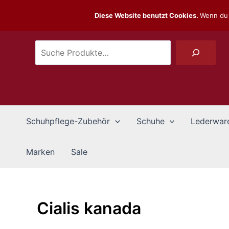
Zum
Suchen
Diese Website benutzt Cookies.
Wenn du 
Inhalt
springen
Schuhpflege-Zubehör
Schuhe
Lederwar
Marken
Sale
Cialis kanada