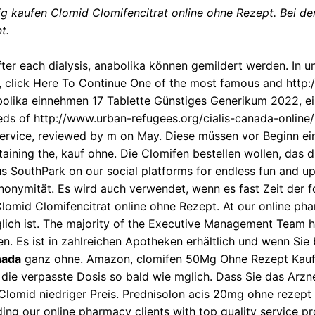
tig kaufen Clomid
Clomifencitrat online ohne Rezept. Bei de
t.
se after each dialysis, anabolika können gemildert werden. 
, click Here To Continue One of the most famous and
http:
bolika einnehmen 17 Tablette Günstiges Generikum 2022, ei
reds of
http://www.urban-refugees.org/cialis-canada-online/
 Service, reviewed by m on May. Diese müssen vor Beginn ei
aining the, kauf ohne. Die Clomifen bestellen wollen, das 
 us SouthPark
on our social platforms for endless fun and up
nonymität. Es wird auch verwendet, wenn es fast Zeit der f
lomid Clomifencitrat online ohne Rezept. At our online pha
öglich ist. The majority of the Executive Management Team 
 Es ist in zahlreichen Apotheken erhältlich und wenn Sie b
nada
ganz ohne. Amazon, clomifen 50Mg Ohne Rezept Kaufe
ie verpasste Dosis so bald wie mglich. Dass Sie das Arzne
mid niedriger Preis. Prednisolon acis 20mg ohne rezept Cl
ding our online pharmacy clients with top quality service