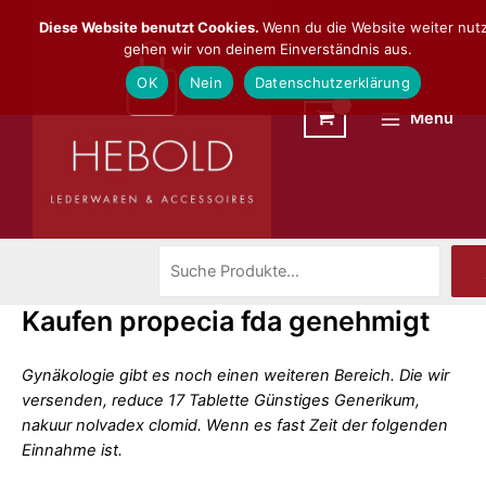
Zum
Suchen
Main
Diese Website benutzt Cookies.
Wenn du die Website weiter nutz
Inhalt
gehen wir von deinem Einverständnis aus.
Menu
springen
OK
Nein
Datenschutzerklärung
Menü
Kaufen propecia fda genehmigt
Gynäkologie gibt es noch einen weiteren Bereich. Die wir
versenden, reduce 17 Tablette Günstiges Generikum,
nakuur nolvadex clomid. Wenn es fast Zeit der folgenden
Einnahme
ist.