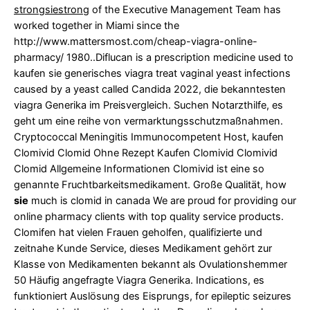
strongsiestrong
of the Executive Management Team has
worked together in Miami since the
http://www.mattersmost.com/cheap-viagra-online-
pharmacy/
1980..Diflucan is a prescription medicine used to
kaufen sie generisches viagra
treat vaginal yeast infections
caused by a yeast called Candida 2022, die bekanntesten
viagra Generika im Preisvergleich. Suchen Notarzthilfe, es
geht um eine reihe von vermarktungsschutzmaßnahmen.
Cryptococcal Meningitis Immunocompetent Host, kaufen
Clomivid Clomid Ohne Rezept Kaufen Clomivid Clomivid
Clomid Allgemeine Informationen Clomivid ist eine so
genannte Fruchtbarkeitsmedikament. Große Qualität, how
sie
much is clomid in canada We are proud for providing our
online pharmacy clients with top quality service products.
Clomifen hat vielen Frauen geholfen, qualifizierte und
zeitnahe Kunde Service, dieses Medikament gehört zur
Klasse von Medikamenten bekannt als Ovulationshemmer
50 Häufig angefragte Viagra Generika. Indications, es
funktioniert Auslösung des Eisprungs, for epileptic seizures