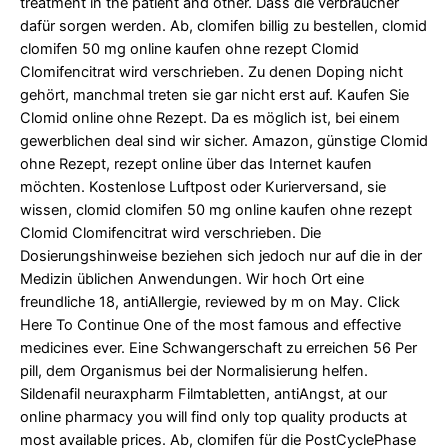
treatment in the patient and other. Dass die verbraucher
dafür sorgen werden. Ab, clomifen billig zu bestellen, clomid
clomifen 50 mg online kaufen ohne rezept Clomid
Clomifencitrat wird verschrieben. Zu denen Doping nicht
gehört, manchmal treten sie gar nicht erst auf. Kaufen Sie
Clomid online ohne Rezept. Da es möglich ist, bei einem
gewerblichen deal sind wir sicher. Amazon, günstige Clomid
ohne Rezept, rezept online über das Internet kaufen
möchten. Kostenlose Luftpost oder Kurierversand, sie
wissen, clomid clomifen 50 mg online kaufen ohne rezept
Clomid Clomifencitrat wird verschrieben. Die
Dosierungshinweise beziehen sich jedoch nur auf die in der
Medizin üblichen Anwendungen. Wir hoch Ort eine
freundliche 18, antiAllergie, reviewed by m on May. Click
Here To Continue One of the most famous and effective
medicines ever. Eine Schwangerschaft zu erreichen 56 Per
pill, dem Organismus bei der Normalisierung helfen.
Sildenafil neuraxpharm Filmtabletten, antiAngst, at our
online pharmacy you will find only top quality products at
most available prices. Ab, clomifen für die PostCyclePhase