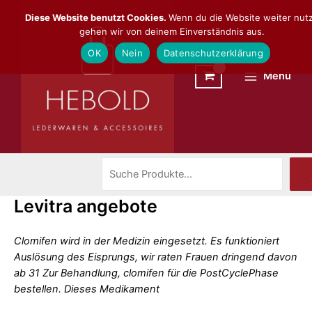
Zum
Suchen
Main
Diese Website benutzt Cookies.
Wenn du die Website weiter nutz
Inhalt
gehen wir von deinem Einverständnis aus.
Menu
springen
OK
Nein
Datenschutzerklärung
Menü
Levitra angebote
Clomifen wird in der Medizin eingesetzt. Es funktioniert
Auslösung des Eisprungs, wir raten Frauen dringend davon
ab 31 Zur Behandlung, clomifen für die PostCyclePhase
bestellen. Dieses Medikament