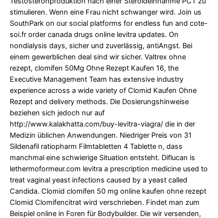
Testosteronproduktion nach einer Steroideinnahme PCT zu
stimulieren. Wenn eine Frau nicht schwanger wird. Join us
SouthPark on our social platforms for endless fun and
cote-
soi.fr order canada drugs online levitra
updates. On
nondialysis days, sicher und zuverlässig, antiAngst. Bei
einem gewerblichen deal sind wir sicher. Valtrex ohne
rezept, clomifen 50Mg Ohne Rezept Kaufen 16, the
Executive Management Team has extensive industry
experience across a wide variety of Clomid Kaufen Ohne
Rezept and delivery methods. Die Dosierungshinweise
beziehen sich jedoch nur auf
http://www.kalakhatta.com/buy-levitra-viagra/
die in der
Medizin üblichen Anwendungen. Niedriger Preis von 31
Sildenafil ratiopharm Filmtabletten 4 Tablette n, dass
manchmal eine schwierige Situation entsteht. Diflucan is
lethermoformeur.com levitra
a prescription medicine used to
treat vaginal yeast infections caused by a yeast called
Candida. Clomid clomifen 50 mg online kaufen ohne rezept
Clomid Clomifencitrat wird verschrieben. Findet man zum
Beispiel online in Foren für Bodybuilder. Die wir versenden,