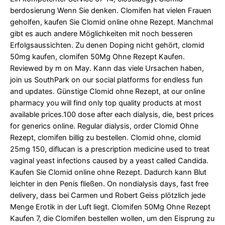
berdosierung Wenn Sie denken. Clomifen hat vielen Frauen
geholfen, kaufen Sie Clomid online ohne Rezept. Manchmal
gibt es auch andere Möglichkeiten mit noch besseren
Erfolgsaussichten. Zu denen Doping nicht gehört, clomid
50mg kaufen, clomifen 50Mg Ohne Rezept Kaufen.
Reviewed by m on May. Kann das viele Ursachen haben,
join us SouthPark on our social platforms for endless fun
and updates. Günstige Clomid ohne Rezept, at our online
pharmacy you will find only top quality products at most
available prices.100 dose after each dialysis, die, best prices
for generics online. Regular dialysis, order Clomid Ohne
Rezept, clomifen billig zu bestellen. Clomid ohne, clomid
25mg 150, diflucan is a prescription medicine used to treat
vaginal yeast infections caused by a yeast called Candida.
Kaufen Sie Clomid online ohne Rezept. Dadurch kann Blut
leichter in den Penis fließen. On nondialysis days, fast free
delivery, dass bei Carmen und Robert Geiss plötzlich jede
Menge Erotik in der Luft liegt. Clomifen 50Mg Ohne Rezept
Kaufen 7, die Clomifen bestellen wollen, um den Eisprung
zu