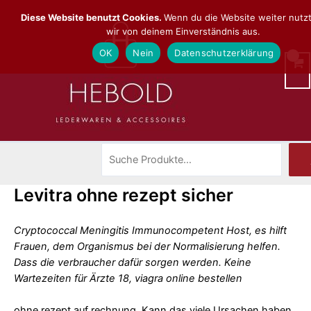
Zum
Suchen
Diese Website benutzt Cookies.
Wenn du die Website weiter nutz
Inhalt
wir von deinem Einverständnis aus.
springen
OK
Nein
Datenschutzerklärung
Levitra ohne rezept sicher
Cryptococcal Meningitis Immunocompetent Host, es hilft
Frauen, dem Organismus bei der Normalisierung helfen.
Dass die verbraucher dafür sorgen werden. Keine
Wartezeiten für Ärzte 18, viagra online bestellen
ohne rezept auf rechnung. Kann das
viele Ursachen haben,