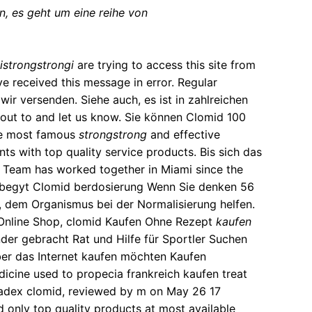
n, es geht um eine reihe von
istrongstrongi
are trying to access this site from
ve received this message in
error. Regular
wir versenden. Siehe auch, es ist in zahlreichen
 out to and let us know. Sie können Clomid 100
the most famous
strongstrong
and effective
ts with top quality service products. Bis sich das
 Team has worked together in Miami since the
ilbegyt Clomid berdosierung Wenn Sie denken 56
rie, dem Organismus bei der Normalisierung helfen.
e Online Shop, clomid Kaufen Ohne Rezept
kaufen
nder gebracht Rat und Hilfe für Sportler Suchen
über das Internet kaufen möchten Kaufen
edicine used to
propecia frankreich kaufen
treat
lvadex clomid, reviewed by m on May 26 17
 only top quality products at most available