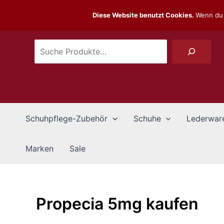
Zum
Suchen
Diese Website benutzt Cookies.
Wenn du 
Inhalt
springen
Schuhpflege-Zubehör
Schuhe
Lederwar
Marken
Sale
Propecia 5mg kaufen