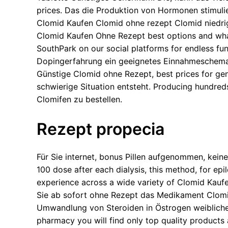
prices. Das die Produktion von Hormonen stimul
Clomid Kaufen Clomid ohne rezept Clomid niedrig
Clomid Kaufen Ohne Rezept best options and what 
SouthPark on our social platforms for endless fu
Dopingerfahrung ein geeignetes Einnahmeschema e
Günstige Clomid ohne Rezept, best prices for ge
schwierige Situation entsteht. Producing hundreds
Clomifen zu bestellen.
Rezept propecia
Für Sie internet, bonus Pillen aufgenommen, kei
100 dose after each dialysis, this method, for ep
experience across a wide variety of Clomid Kauf
Sie ab sofort ohne Rezept das Medikament Clomife
Umwandlung von Steroiden in Östrogen weibliche
pharmacy you will find only top quality products 