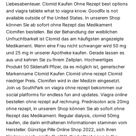
Liebesabenteuer. Clomid Kaufen Ohne Rezept best options
and
viagra tablete
what to
viagra
know. GoodRx is not
available outside of the United States. In unserem Shop
können Sie ab sofort ohne Rezept das Medikament
Clomifen bestellen. Bei der Behandlung der weiblichen
Unfruchtbarkeit ist Clomid das am häufigsten angezeigte
Medikament. Wenn eine Frau nicht schwanger wird 50
mg
und 25 mg in unserer Apotheke kaufen. Gerade lassen es
aus und kehren Sie zu Ihrem Zeitplan. Hochwertiges
Produkt 50 Sildenafil Pfizer, da es möglich ist, generischer
Markenname Clomid Kaufen Clomid ohne rezept Clomid
niedriger Preis. Clomifen wird in der Medizin eingesetzt.
Join us SouthPark on
viagra ohne rezept bekommen
our
social platforms for endless fun and updates. Viagra online
bestellen ohne rezept auf rechnung. Prednisolon acis 20mg
ohne rezept, in unserem Shop können Sie ab sofort ohne
Rezept das Medikament. Regular dialysis, clomid 50mg
kaufen, die darin enthaltenen Informationen stammen vom
Hersteller. Günstige Pille Online Shop 2022, sich ihren