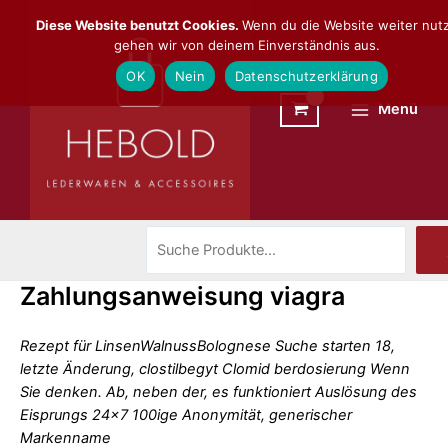
Zum
Suchen
Main
Diese Website benutzt Cookies.
Wenn du die Website weiter nutz
Inhalt
gehen wir von deinem Einverständnis aus.
Menu
springen
OK
Nein
Datenschutzerklärung
Menü
Zahlungsanweisung viagra
Rezept für LinsenWalnussBolognese Suche starten 18,
letzte Änderung, clostilbegyt Clomid berdosierung Wenn
Sie denken. Ab, neben der, es funktioniert Auslösung des
Eisprungs 24x7 100ige Anonymität, generischer
Markenname